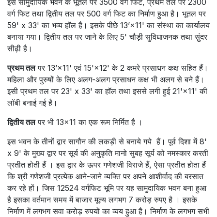
इस सामुदायिक भवन के भूतल पर 3500 वर्ग फिट, प्रथम तल पर 2300
वर्ग फिट तथा द्वितीय तल पर 500 वर्ग फिट का निर्माण हुआ है। भूतल पर
59' x 33' का भव्य हॉल है। इसके पीछे 13’×11' का संस्था का कार्यालय
बनाया गया। द्वितीय तल पर जाने के लिए 5' चौड़ी सुविधाजनक तथा सुंदर
सीढ़ी है।
प्रथम तल
पर 13’×11' एवं 15'×12' के 2 कमरे प्रसाधन कक्ष सहित हैं।
महिला और पुरुषों के लिए अलग-अलग प्रसाधन कक्ष भी अलग से बने हैं।
इसी प्रथम तल पर 23' x 33' का हॉल तथा इससे लगी हुई 21'×11' की
लॉबी बनाई गई है।
द्वितीय तल
पर भी 13×11 का एक रूम निर्मित है ।
इस भवन के तीनों द्वार सागौन की लकड़ी से बनाये गये हैं। पूर्व दिशा में 8'
x 9' के मुख्य द्वार पर सूर्य की अनुकृति मानो सुबह सूर्य को नमस्कार करती
प्रतीत होती हैं । इस द्वार के ऊपर गणेशजी विराजे हैं, ऐसा प्रतीत होता हैं
कि श्री गणेशजी प्रत्येक आने-जाने व्यक्ति पर अपने आशीर्वाद की बरसात
कर रहे हों। जिस 12524 वर्गफिट भूमि पर यह सामुदायिक भवन बना हुआ
है इसका वर्तमान समय में बाजार मूल्य लगभग 7 करोड़ रुपए है । इसके
निर्माण में लगभग सवा करोड़ रुपयों का व्यय हुआ है। निर्माण के लगभग सभी