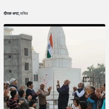
दीपक धगट
,सचिव